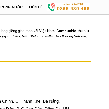
TRONG NƯỚC
LIÊN HỆ
láng giềng giáp ranh với Việt Nam,
Campuchia
thu hút
nguyên Bokor, biển Shihanoukville, Đảo Korong Saloem,
…
n Chính, Q. Thanh Khê, Đà Nẵng.
ang Diệu, P. Ô Chợ Dừa, Đống Đa, HN.