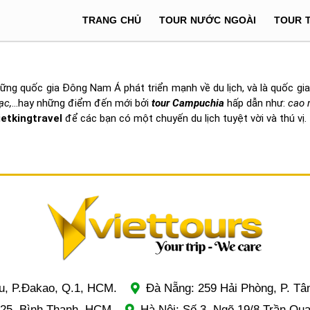
TRANG CHỦ
TOUR NƯỚC NGOÀI
TOUR 
ng quốc gia Đông Nam Á phát triển mạnh về du lịch, và là quốc gia 
ạc,
…hay những điểm đến mới bởi
tour Campuchia
hấp dẫn như:
cao 
ietkingtravel
để các bạn có một chuyến du lịch tuyệt vời và thú vị.
u, P.Đakao, Q.1, HCM.
Đà Nẵng: 259 Hải Phòng, P. Tâ
.25, Bình Thạnh, HCM
Hà Nội: Số 3, Ngõ 19/8 Trần Qu