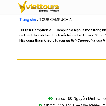
Trang chủ
/ TOUR CAMPUCHIA
Du lịch Campuchia
– Campuchia hiện là một trong nhữ
du khách bởi những di tích nổi tiếng như
Angkor, Chùa B
Hãy cùng tham khảo các
tour du lịch Campuchia
của
V
Trụ sở: 60 Nguyễn Đình Chiể
VPGD: 119-121 Ung Văn Khiêm, P