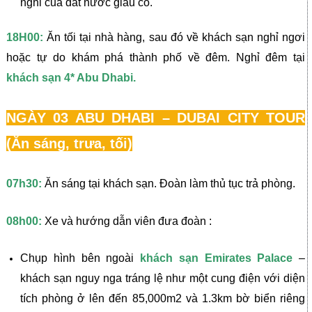
nghi của đất nước giàu có.
18H00:
Ăn tối tại nhà hàng, sau đó về khách sạn nghỉ ngơi
hoặc tự do khám phá thành phố về đêm. Nghỉ đêm tại
khách sạn 4* Abu Dhabi.
NGÀY 03 ABU DHABI – DUBAI CITY TOUR
(Ăn sáng, trưa, tối)
07h30:
Ăn sáng tại khách sạn. Đoàn làm thủ tục trả phòng.
08h00:
Xe và hướng dẫn viên đưa đoàn :
Chụp hình bên ngoài
khách sạn Emirates Palace
–
khách sạn nguy nga tráng lệ như một cung điện với diện
tích phòng ở lên đến 85,000m2 và 1.3km bờ biển riêng