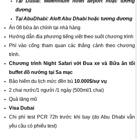
Tại Dubai:
Millennium hotel airport
hoặc tương
đương
Tại AbuDhabi:
Aloft Abu Dhabi hoặc tương đương
Ăn 08 bữa ăn chính tại nhà hàng
Hướng dẫn địa phương tiếng việt theo suốt chương trình
Phí vào cổng tham quan các thắng cảnh theo chương
trình.
Chương trình Night Safari với Đua xe và Bữa ăn tối
buffet đồ nướng tại Sa mạc
Bảo hiểm du lịch mức đền bù
10.000$/sự vụ
2 chai nước/1 người /1 ngày (500ml/1 chai)
Quà tặng mũ
Visa Dubai
Chi phí test PCR 72h trước khi bay (do Abu Dhabi vẫn
yêu cầu có phiếu test)