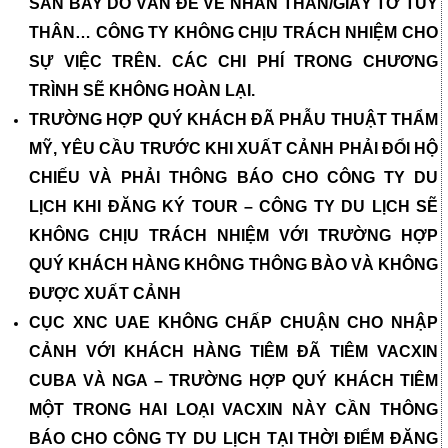
SÂN BAY DO VẤN ĐỀ VỀ NHÂN THÂN/GIẤY TỜ TUỲ
THÂN…
CÔNG TY KHÔNG CHỊU TRÁCH NHIỆM CHO
SỰ VIỆC TRÊN. CÁC CHI PHÍ TRONG CHƯƠNG
TRÌNH SẼ KHÔNG HOÀN LẠI.
TRƯỜNG HỢP QUÝ KHÁCH ĐÃ PHẪU THUẬT THẨM
MỸ, YÊU CẦU TRƯỚC KHI XUẤT CẢNH PHẢI ĐỔI HỘ
CHIẾU VÀ PHẢI THÔNG BÁO CHO CÔNG TY DU
LỊCH KHI ĐĂNG KÝ TOUR – CÔNG TY DU LỊCH SẼ
KHÔNG CHỊU TRÁCH NHIỆM VỚI TRƯỜNG HỢP
QUÝ KHÁCH HÀNG KHÔNG THÔNG BÀO VÀ KHÔNG
ĐƯỢC XUẤT CẢNH
CỤC XNC UAE KHÔNG CHẤP CHUẬN CHO NHẬP
CẢNH VỚI KHÁCH HÀNG TIÊM ĐÃ TIÊM VACXIN
CUBA VÀ NGA – TRƯỜNG HỢP QUÝ KHÁCH TIÊM
MỘT TRONG HAI LOẠI VACXIN NÀY CẦN THÔNG
BÁO CHO CÔNG TY DU LỊCH TẠI THỜI ĐIỂM ĐĂNG