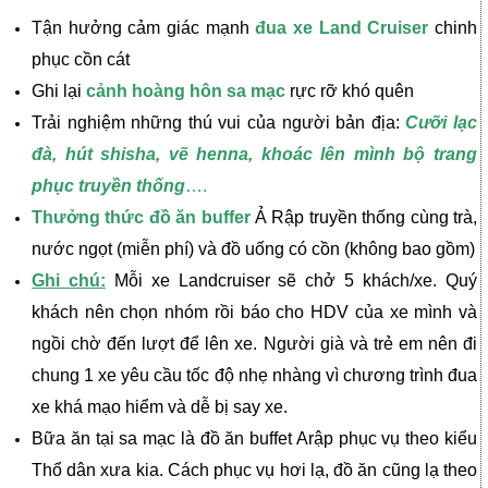
Tận hưởng cảm giác mạnh
đua xe Land Cruiser
chinh
phục cồn cát
Ghi lại
cảnh hoàng hôn sa mạc
rực rỡ khó quên
Trải nghiệm những thú vui của người bản địa:
Cưỡi lạc
đà, hút shisha, vẽ henna, khoác lên mình bộ trang
phục truyền thống
….
Thưởng thức đồ ăn buffer
Ả Rập truyền thống cùng trà,
nước ngọt (miễn phí) và đồ uống có cồn (không bao gồm)
Ghi chú:
Mỗi xe Landcruiser sẽ chở 5 khách/xe. Quý
khách nên chọn nhóm rồi báo cho HDV của xe mình và
ngồi chờ đến lượt để lên xe. Người già và trẻ em nên đi
chung 1 xe yêu cầu tốc độ nhẹ nhàng vì chương trình đua
xe khá mạo hiểm và dễ bị say xe.
Bữa ăn tại sa mạc là đồ ăn buffet Arập phục vụ theo kiểu
Thổ dân xưa kia. Cách phục vụ hơi lạ, đồ ăn cũng lạ theo