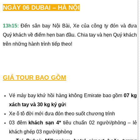
NGÀY 06 DUBAI – HÀ NỘI
13h15:
Đến sân bay Nội Bài, Xe của công ty đón và đưa
Quý khách về điểm hẹn ban đầu. Chia tay và hẹn Quý khách
trên những hành trình tiếp theo!
GIÁ
TOUR BAO GỒM
Vé máy bay khứ hồi hàng không Emirate bao gồm
07 kg
xách tay và 30 kg ký gử
i
Xe ô tô đời mới đưa đón theo suốt chương trình
03 đêm
khách sạn 4*
tiêu chuẩn 02 người/phòng – lẻ
khách ghép 03 người/phòng