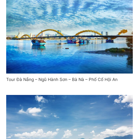
Tour Đà Nẵng – Ngũ Hành Sơn – Bà Nà – Phố Cổ Hội An