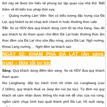
thờ này sẽ được tìm hiểu về phong tục tập quan của nhà thờ. Biết
thêm về lối kiến trúc pháp thời xưa.
– Quảng trường Lâm Viên: Nơi có biểu tượng đặc trưng của Đà
Lạt, quý khách tự do chụp ảnh check in hoặc thưởng thức cafe
Tối:
Xe và HDV đưa quý khách dùng cơm tối tại nhà hàng. Sau đó
quý khách tự do tham quan chợ đêm Đà Lạt hoặc thưởng thức ẩm
thực đêm của Đà Lạt như sữa đậu nóng, pizza Đà Lạt, Ngô nướng,
Khoai Lang nướng,… Nghỉ đêm tại khách sạn.
NGÀY 02: KHÁM PHÁ ĐÀ LẠT (Ăn sáng,
trưa) – Bữa tối tự túc
Sáng:
Quý khách dùng điểm tâm sáng. Xe và HDV đưa quý khách
tham quan:
Núi Langbiang: tiếp tục hành trình tới chân núi Langbiang (cao
2.169m), quý khách thuê xe Jeep lên núi (tự túc). Từ đỉnh núi quý
khách sẽ cảm nhận được không khí mát mẻ dễ chịu của núi rừng,
ngắm cảnh chụp hình bao quát thành phố Đà Lạt, hồ suối vàng,