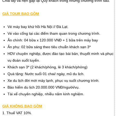
Chia tay và hẹn gặp lại Quý khách trong những chương trình sau.
GIÁ TOUR BAO GỒM
Vé máy bay khứ hồi Hà Nội // Đà Lạt.
Vé vào cổng tại các điểm tham quan trong chương trình.
Ăn chính: 04 bữa x 120.000 VNĐ + 1 bữa trên máy bay
Ăn phụ: 02 bữa sáng theo tiêu chuẩn khách sạn 3*
HDV chuyên nghiệp, được đào tạo bài bản, thuyết minh và phục
vụ đoàn suốt tuyến.
Khách sạn 3* (2 khách/phòng, lẻ 3 khách/phòng)
Quà tặng: Nước suối 01 chai/ ngày, mũ du lịch.
Xe du lịch đời mới máy lạnh, phục vụ suốt chương trình.
Bảo hiểm du lịch 20.000.000 VNĐ/người/vụ.
Tài xế chuyên nghiệp, nhiều năm kinh nghiệm.
GIÁ KHÔNG BAO GỒM
1. Thuế VAT 10%.