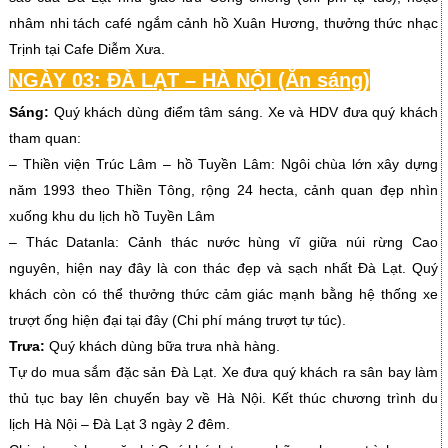
nhâm nhi tách café ngắm cảnh hồ Xuân Hương, thưởng thức nhạc
Trịnh tại Cafe Diễm Xưa.
NGÀY 03: ĐÀ LẠT – HÀ NỘI (Ăn sáng)
Sáng:
Quý khách dùng điểm tâm sáng. Xe và HDV đưa quý khách
tham quan:
– Thiền viện Trúc Lâm – hồ Tuyền Lâm: Ngôi chùa lớn xây dựng
năm 1993 theo Thiền Tông, rộng 24 hecta, cảnh quan đẹp nhìn
xuống khu du lịch hồ Tuyền Lâm
– Thác Datanla: Cảnh thác nước hùng vĩ giữa núi rừng Cao
nguyên, hiện nay đây là con thác đẹp và sạch nhất Đà Lạt. Quý
khách còn có thể thưởng thức cảm giác mạnh bằng hệ thống xe
trượt ống hiện đại tại đây (Chi phí máng trượt tự túc).
Trưa:
Quý khách dùng bữa trưa nhà hàng.
Tự do mua sắm đặc sản Đà Lạt. Xe đưa quý khách ra sân bay làm
thủ tục bay lên chuyến bay về Hà Nội. Kết thúc chương trình du
lịch Hà Nội – Đà Lạt 3 ngày 2 đêm.