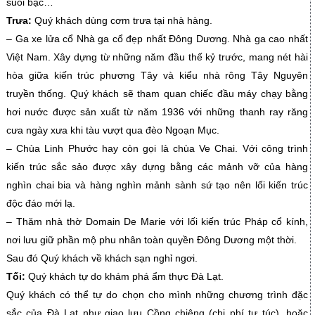
suối bạc…
Trưa:
Quý khách dùng cơm trưa tại nhà hàng.
– Ga xe lửa cổ Nhà ga cổ đẹp nhất Đông Dương. Nhà ga cao nhất
Việt Nam. Xây dựng từ những năm đầu thế kỷ trước, mang nét hài
hòa giữa kiến trúc phương Tây và kiểu nhà rông Tây Nguyên
truyền thống. Quý khách sẽ tham quan chiếc đầu máy chạy bằng
hơi nước được sản xuất từ năm 1936 với những thanh ray răng
cưa ngày xưa khi tàu vượt qua đèo Ngoạn Mục.
– Chùa Linh Phước hay còn gọi là chùa Ve Chai. Với công trình
kiến trúc sắc sảo được xây dựng bằng các mảnh vỡ của hàng
nghìn chai bia và hàng nghìn mảnh sành sứ tạo nên lối kiến trúc
độc đáo mới lạ.
– Thăm nhà thờ Domain De Marie với lối kiến trúc Pháp cổ kính,
nơi lưu giữ phần mộ phu nhân toàn quyền Đông Dương một thời.
Sau đó Quý khách về khách sạn nghỉ ngơi.
Tối:
Quý khách tự do khám phá ẩm thực Đà Lạt.
Quý khách có thể tự do chọn cho mình những chương trình đặc
sắc của Đà Lạt như giao lưu Cồng chiêng (chi phí tự túc), hoặc