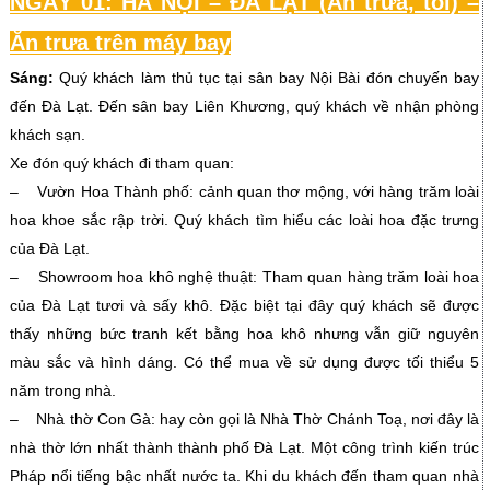
NGÀY 01: HÀ NỘI – ĐÀ LẠT (Ăn trưa, tối) –
Ăn trưa trên máy bay
Sáng:
Quý khách làm thủ tục tại sân bay Nội Bài đón chuyến bay
đến Đà Lạt. Đến sân bay Liên Khương, quý khách về nhận phòng
khách sạn.
Xe đón quý khách đi tham quan:
– Vườn Hoa Thành phố: cảnh quan thơ mộng, với hàng trăm loài
hoa khoe sắc rập trời. Quý khách tìm hiểu các loài hoa đặc trưng
của Đà Lạt.
– Showroom hoa khô nghệ thuật: Tham quan hàng trăm loài hoa
của Đà Lạt tươi và sấy khô. Đặc biệt tại đây quý khách sẽ được
thấy những bức tranh kết bằng hoa khô nhưng vẫn giữ nguyên
màu sắc và hình dáng. Có thể mua về sử dụng được tối thiểu 5
năm trong nhà.
– Nhà thờ Con Gà: hay còn gọi là Nhà Thờ Chánh Toạ, nơi đây là
nhà thờ lớn nhất thành thành phố Đà Lạt. Một công trình kiến trúc
Pháp nổi tiếng bậc nhất nước ta. Khi du khách đến tham quan nhà